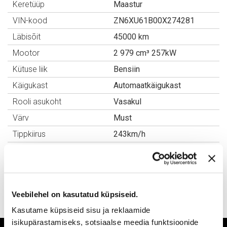
Keretüüp
Maastur
VIN-kood
ZN6XU61B00X274281
Läbisõit
45000 km
Mootor
2 979 cm³ 257kW
Kütuse liik
Bensiin
Käigukast
Automaatkäigukast
Rooli asukoht
Vasakul
Värv
Must
Tippkiirus
243km/h
Keskmine kütusekulu
10.7 l/100km
CO2
249g/km
Eripakkumine
48 000 € (koos
käibemaksuga)
Veebilehel on kasutatud küpsiseid.
Kasutame küpsiseid sisu ja reklaamide
isikupärastamiseks, sotsiaalse meedia funktsioonide