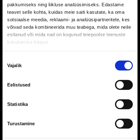
pakkumiseks ning liikluse analüüsimiseks. Edastame
teavet selle kohta, kuidas meie saiti kasutate, ka oma
sotsiaalse meedia, reklaami- ja analüüsipartneritele, kes
võivad seda kombineerida muu teabega, mida olete neile
esitanud või mida nad on kogunud teiepoolse teenuste
kasutamise käigus.
Nõusoleku
Vajalik
valik
Eelistused
Statistika
Turustamine