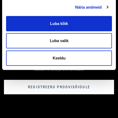
Näita andmeid
Luba kõik
Luba valik
BRONEERI PROOVISÕIT
Keeldu
Täitke vorm ning me võtame teiega isiklikult ühendust ja
kutsume teid proovisõidule.
REGISTREERU PROOVISÕIDULE